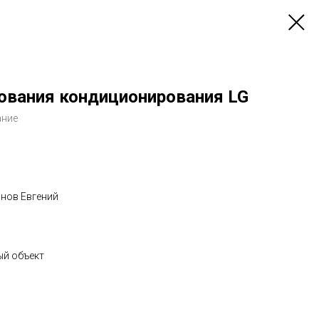
ования кондиционирования LG
ание
анов Евгений
ый объект