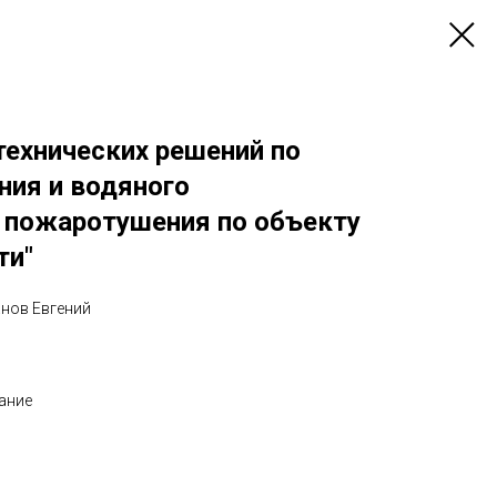
технических решений по
ния и водяного
 пожаротушения по объекту
ти"
анов Евгений
ание