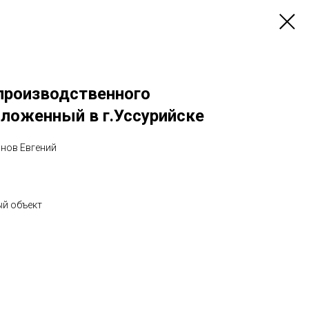
производственного
оложенный в г.Уссурийске
анов Евгений
ый объект