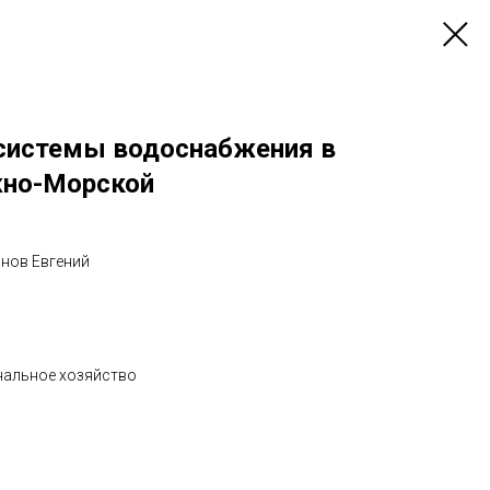
системы водоснабжения в
жно-Морской
анов Евгений
нальное хозяйство