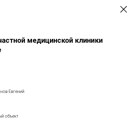
частной медицинской клиники
е
анов Евгений
ый объект